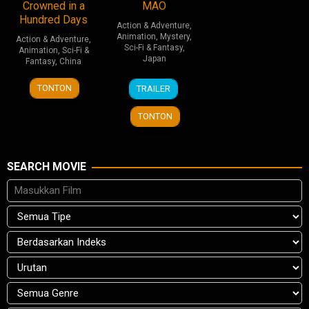
Crowned in a
MAO
Hundred Days
Action & Adventure
,
Animation
,
Mystery
,
Action & Adventure
,
Sci-Fi & Fantasy
,
Animation
,
Sci-Fi &
Japan
Fantasy
,
China
4
3
TONTON
TRAILER
Apr
Jul
2026
2026
TONTON
SEARCH MOVIE