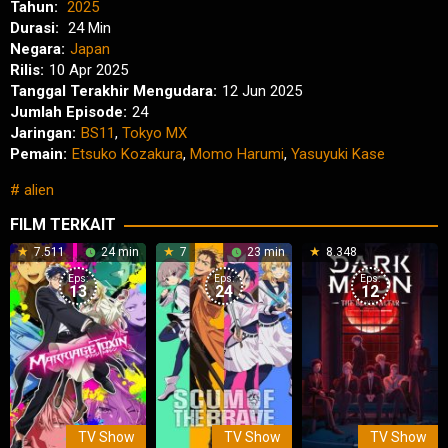
Tahun:
2025
Durasi:
24 Min
Negara:
Japan
Rilis:
10 Apr 2025
Tanggal Terakhir Mengudara:
12 Jun 2025
Jumlah Episode:
24
Jaringan:
BS11
,
Tokyo MX
Pemain:
Etsuko Kozakura
,
Momo Harumi
,
Yasuyuki Kase
alien
FILM TERKAIT
7.511
24 min
7
23 min
8.348
Eps:
Eps:
Eps:
13
24
12
TV Show
TV Show
TV Show