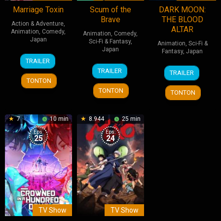
Marriage Toxin
Scum of the
DARK MOON:
Brave
THE BLOOD
Action & Adventure
,
ALTAR
Animation
,
Comedy
,
Animation
,
Comedy
,
Japan
Sci-Fi & Fantasy
,
Animation
,
Sci-Fi &
Japan
Fantasy
,
Japan
7
TRAILER
11
Apr
10
HYBE
TRAILER
TRAILER
Jan
2026
Jan
TONTON
2026
2026
TONTON
TONTON
7
10 min
8.944
25 min
Eps:
Eps:
25
24
TV Show
TV Show