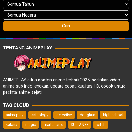
TENTANG ANIMEPLAY
ANIMEPLAY situs nonton anime terbaik 2025, sediakan video
anime sub indo lengkap, update cepat, kualitas HD, cocok untuk
pecinta anime sejati.
TAG CLOUD
animeplay
anthology
detective
donghua
high school
katana
magic
martial arts
SULTAN88
witch