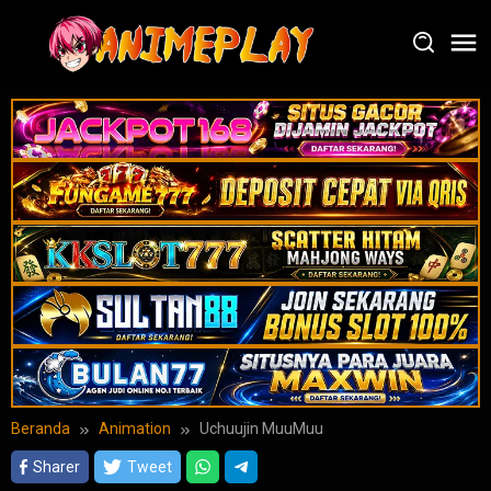
Loncat
ke
konten
Beranda
Animation
Uchuujin MuuMuu
Sharer
Tweet