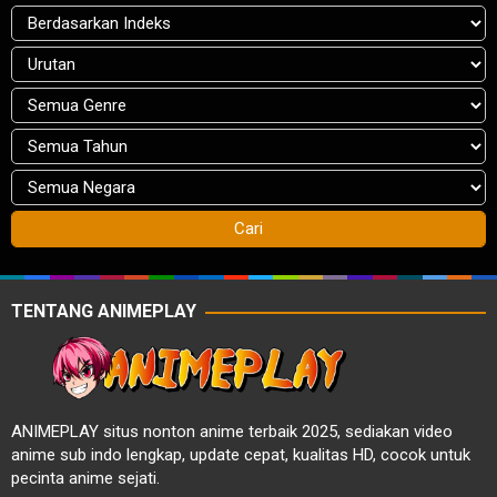
TENTANG ANIMEPLAY
ANIMEPLAY situs nonton anime terbaik 2025, sediakan video
anime sub indo lengkap, update cepat, kualitas HD, cocok untuk
pecinta anime sejati.