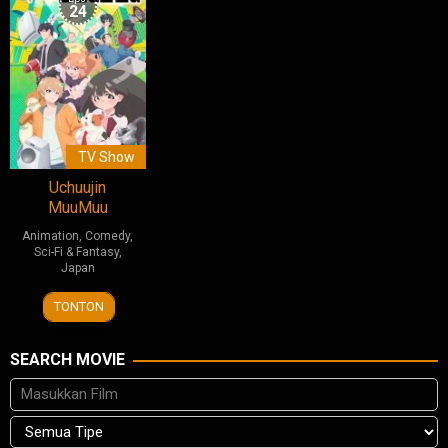
24
TV Show
Uchuujin
MuuMuu
Animation
,
Comedy
,
Sci-Fi & Fantasy
,
Japan
10
TONTON
Apr
2025
SEARCH MOVIE