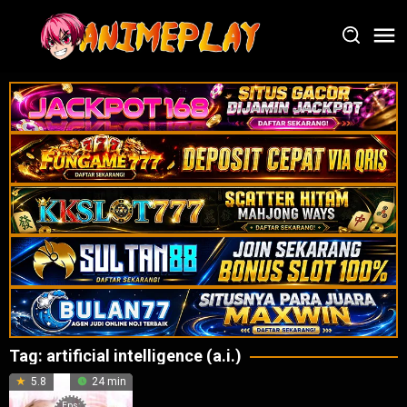
Loncat
ke
konten
Tag:
artificial intelligence (a.i.)
5.8
24 min
Eps: