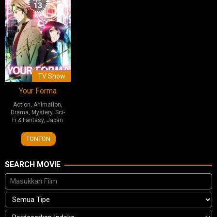
13
TV Show
Your Forma
Action
,
Animation
,
Drama
,
Mystery
,
Sci-
Fi & Fantasy
,
Japan
2
TONTON
Apr
2025
SEARCH MOVIE