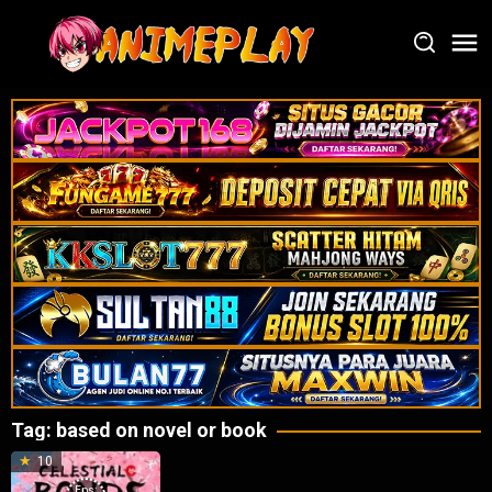
Loncat
ke
konten
Tag:
based on novel or book
10
Eps: