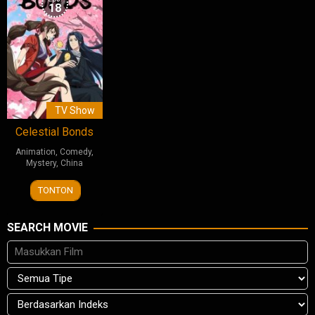
18
TV Show
Celestial Bonds
Animation
,
Comedy
,
Mystery
,
China
13
红
TONTON
Jun
摇
2025
SEARCH MOVIE