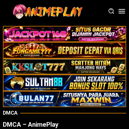
Loncat
ke
konten
DMCA
DMCA – AnimePlay