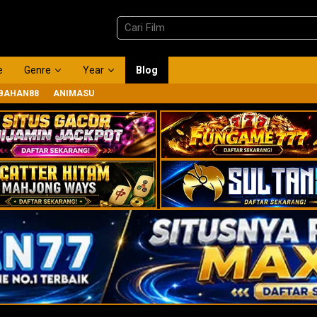
e
Genre
Year
Blog
BAHAN88
ANIMASU