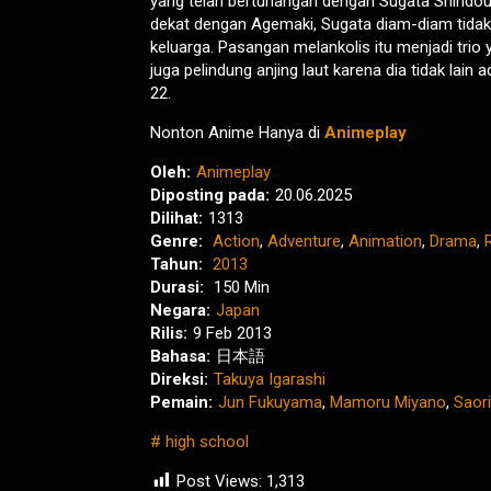
yang telah bertunangan dengan Sugata Shindou
dekat dengan Agemaki, Sugata diam-diam tidak 
keluarga. Pasangan melankolis itu menjadi trio
juga pelindung anjing laut karena dia tidak lain
22.
Nonton Anime Hanya di
Animeplay
Oleh:
Animeplay
Diposting pada:
20.06.2025
Dilihat:
1313
Genre:
Action
,
Adventure
,
Animation
,
Drama
,
Tahun:
2013
Durasi:
150 Min
Negara:
Japan
Rilis:
9 Feb 2013
Bahasa:
日本語
Direksi:
Takuya Igarashi
Pemain:
Jun Fukuyama
,
Mamoru Miyano
,
Saor
high school
Post Views:
1,313