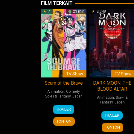
FILM TERKAIT
7
23 min
8.348
Eps:
Eps:
24
12
TV Show
TV Show
Scum of the Brave
DARK MOON: THE
BLOOD ALTAR
Animation
,
Comedy
,
Sci-Fi & Fantasy
,
Japan
Animation
,
Sci-Fi &
Fantasy
,
Japan
11
TRAILER
10
HYBE
Jan
TRAILER
Jan
2026
TONTON
2026
TONTON