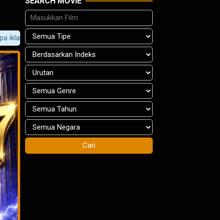
SEARCH MOVIE
n kualitas HD! Jangan lupa bookmark situs ini ya!