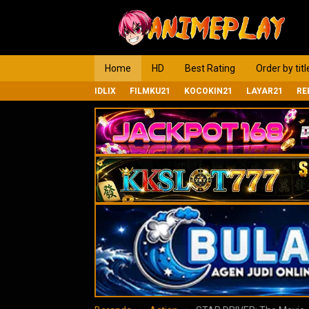
Loncat
ke
konten
Home
HD
Best Rating
Order by titl
IDLIX
FILMKU21
KOCOKIN21
LAYAR21
RE