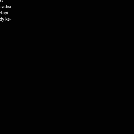
at
radisi
etapi
ody ke-