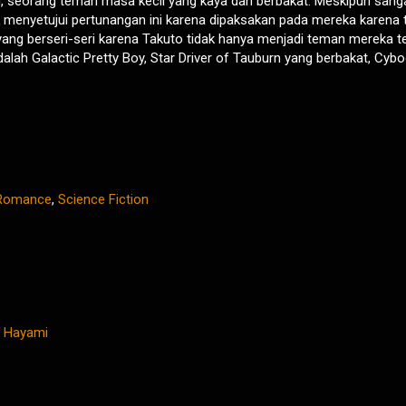
, seorang teman masa kecil yang kaya dan berbakat. Meskipun sang
menyetujui pertunangan ini karena dipaksakan pada mereka karena t
 yang berseri-seri karena Takuto tidak hanya menjadi teman mereka t
 adalah Galactic Pretty Boy, Star Driver of Tauburn yang berbakat, Cyb
Romance
,
Science Fiction
i Hayami