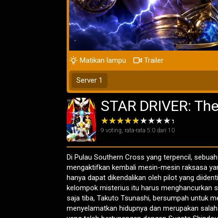
Matikan lampu
Trailer
Server 1
STAR DRIVER: The
9
voting, rata-rata
5.0
dari 10
Di Pulau Southern Cross yang terpencil, sebuah
mengaktifkan kembali mesin-mesin raksasa yan
hanya dapat dikendalikan oleh pilot yang diiden
kelompok misterius itu harus menghancurkan sege
saja tiba, Takuto Tsunashi, bersumpah untuk m
menyelamatkan hidupnya dan merupakan salah s