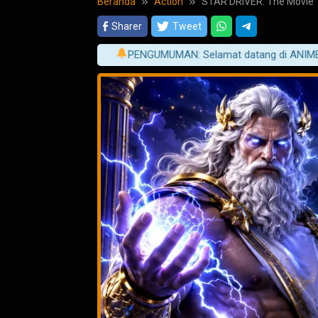
Beranda
Action
STAR DRIVER: The Movie
Sharer
Tweet
PENGUMUMAN: Selamat datang di ANIMEPLAY! Nikm