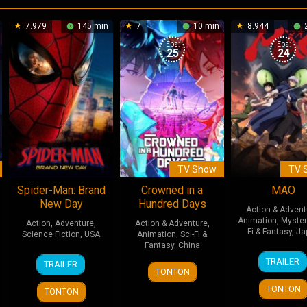
7.979
145 min
7
10 min
8.944
2
Eps:
Eps:
25
24
TV Show
TV 
Spider-Man: Brand
Crowned in a
MAO
New Day
Hundred Days
Action & Advent
Animation
,
Myster
Action
,
Adventure
,
Action & Adventure
,
Fi & Fantasy
,
Ja
Science Fiction
,
USA
Animation
,
Sci-Fi &
Fantasy
,
China
4
28
Destin
TRAILER
TRAILER
3
Apr
Jul
Daniel
TONTON
Jul
2026
2026
Cretton
TONTON
TONTON
2026