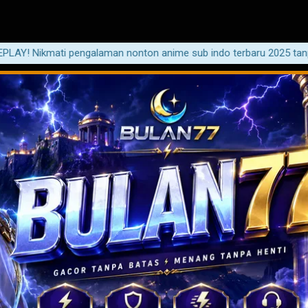
ati pengalaman nonton anime sub indo terbaru 2025 tanpa iklan da