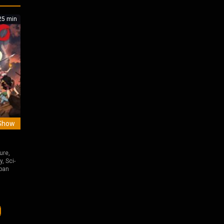
5 min
Show
ure
,
y
,
Sci-
pan