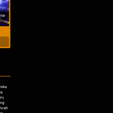
kan
ime
reka
a,
aru
ang
incah