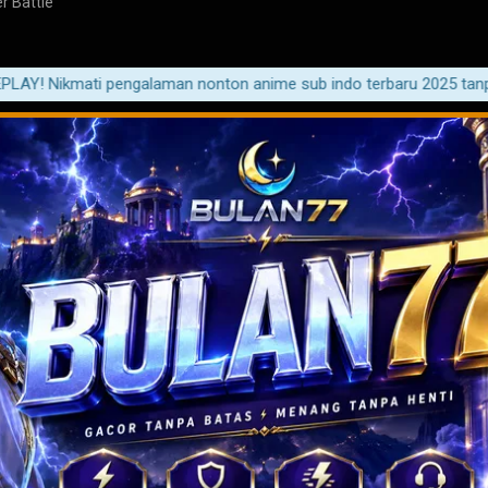
r Battle
ati pengalaman nonton anime sub indo terbaru 2025 tanpa iklan da