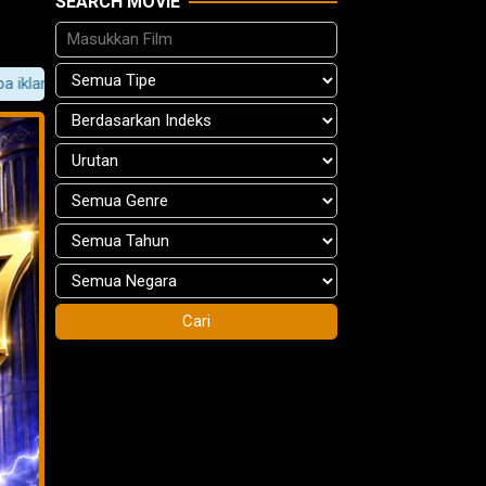
SEARCH MOVIE
n kualitas HD! Jangan lupa bookmark situs ini ya!