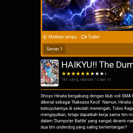
Matikan lampu
Trailer
Server 1
HAIKYU!! The Dum
185
voting, rata-rata
7.0
dari 10
Shoyo Hinata bergabung dengan klub voli SMA 
dikenal sebagai ‘Raksasa Kecil’. Namun, Hina
bebuyutannya di sekolah menengah, Tobio Kag
mengejutkan, tetapi dapatkah kerja sama tim 
dalam ‘Dumpster Battle’ yang sangat dinanti-n
dua tim underdog yang saling bertentangan?