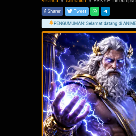
Beranda
Animation
HAIKYU!! The Dumpste
Sharer
Tweet
PENGUMUMAN: Selamat datang di ANIMEPLAY! Nikm