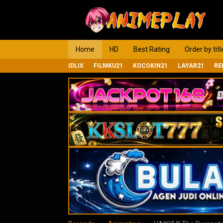
Loncat
ke
konten
Home
HD
Best Rating
Order by titl
IDLIX
FILMKU21
KOCOKIN21
LAYAR21
RE