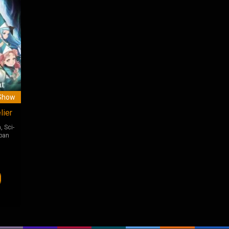
Show
lier
a
,
Sci-
pan