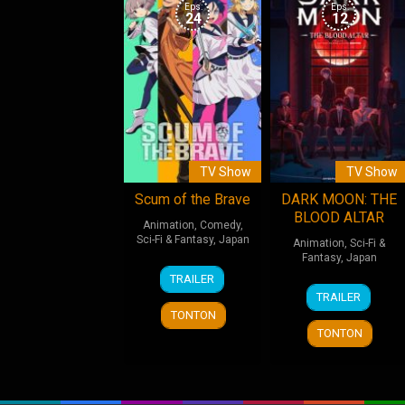
Eps:
Eps:
24
12
TV Show
TV Show
Scum of the Brave
DARK MOON: THE
BLOOD ALTAR
Animation
,
Comedy
,
Sci-Fi & Fantasy
,
Japan
Animation
,
Sci-Fi &
Fantasy
,
Japan
11
TRAILER
10
HYBE
Jan
TRAILER
Jan
2026
TONTON
2026
TONTON