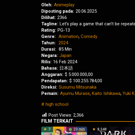
Oleh:
Animeplay
Diposting pada:
20.06.2025
Dilihat:
2366
Tagline:
Let’s play a game that can’t be repeat
Rating:
PG-13
Genre:
Animation
,
Comedy
Tahun:
2024
Durasi:
85 Min
Negara:
Japan
Rilis:
16 Feb 2024
Bahasa:
日本語
Anggaran:
$ 5.000.000,00
Pendapatan:
$ 100.255.784,00
Direksi:
Susumu Mitsunaka
Pemain:
Ayumu Murase
,
Kaito Ishikawa
,
Yuki K
high school
Post Views:
2,366
FILM TERKAIT
7
23 min
8.348