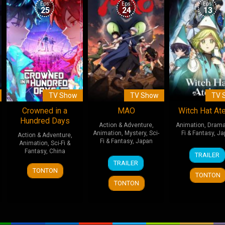
Eps:
Eps:
Eps:
25
24
13
TV Show
TV Show
TV 
Crowned in a
MAO
Witch Hat Ate
Hundred Days
Action & Adventure
,
Animation
,
Dram
Animation
,
Mystery
,
Sci-
Fi & Fantasy
,
Ja
Action & Adventure
,
Fi & Fantasy
,
Japan
Animation
,
Sci-Fi &
6
Fantasy
,
China
TRAILER
4
Apr
TRAILER
3
Apr
2026
TONTON
TONTON
Jul
2026
TONTON
2026