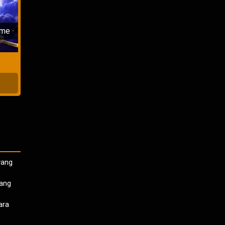
kan
ime
yang
yang
,
ara