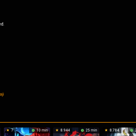
ed.
aji
7
10 min
8.944
25 min
8.784
2