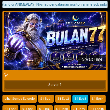
g di ANIMEPLAY! Nikmati pengalaman nonton anime sub indo terbaru
Klik Untuk Memainkan
5 Wait Time
Server 1
Lihat Semua Episode
S1 Eps1
S1 Eps2
S1 Eps3
S1 Eps4
S1 Eps5
S1 Eps6
S1 Eps7
S1 Eps8
S1 Eps9
S1 Eps10