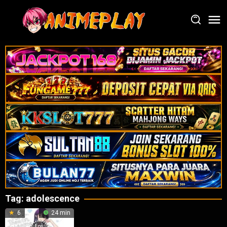
Loncat
ke
konten
Tag:
adolescence
6
24 min
Eps: