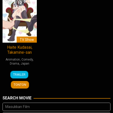
12
TV Show
Haite Kudasai,
Takamine-san
Animation
,
Comedy
,
Drama
,
Japan
2
TRAILER
Apr
2025
TONTON
SEARCH MOVIE